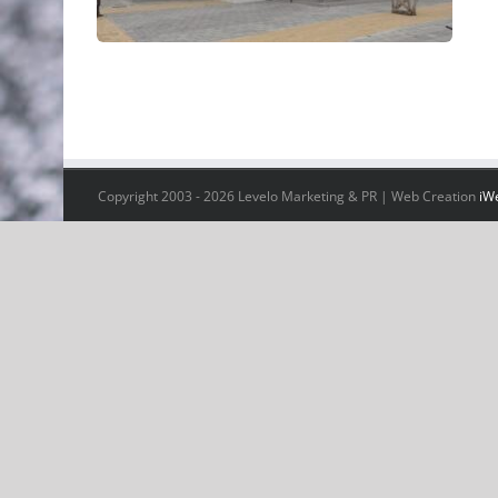
Copyright 2003 -
2026 Levelo Marketing & PR | Web Creation
iW