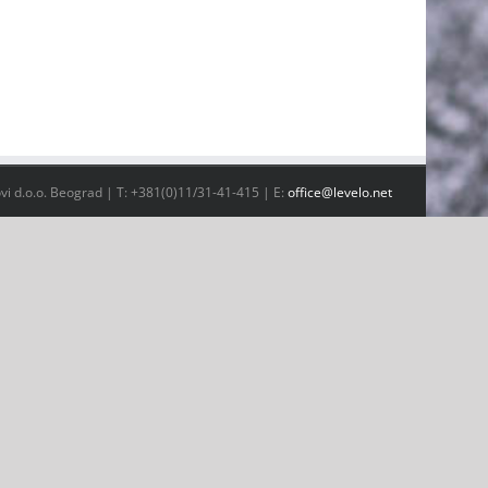
vi d.o.o. Beograd | T: +381(0)11/31-41-415 | E:
office@levelo.net