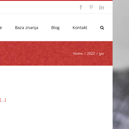
Facebook
Pinterest
LinkedIn
e
Baza znanja
Blog
Kontakt
Home
/
2022
/
јун
[...]