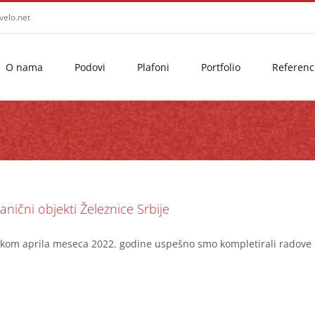
velo.net
O nama
Podovi
Plafoni
Portfolio
Referenc
2
anični objekti Železnice Srbije
kom aprila meseca 2022. godine uspešno smo kompletirali radove