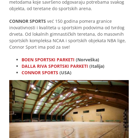
metodama koje savršeno odgovaraju potrebama svakog
objekta, od teretane do sportskih arena.
CONNOR SPORTS
već 150 godina pomera granice
inovativnosti i kvaliteta u sportskim podovima od tvrdog
drveta. Od lokalnih gimnastičkih teretana, do masovnih
sportskih kompleksa NCAA i sportskih objekata NBA lige,
Connor Sport ima pod za sve!
BOEN SPORTSKI PARKETI
(Norveška)
DALLA RIVA SPORTSKI
PARKETI
(Italija)
CONNOR SPORTS
(USA)