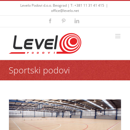
Skip
Levelo Podovi d.o.o. Beograd | T: +381 11 31 41 415
|
to
office@levelo.net
content
Facebook
Pinterest
LinkedIn
Sportski podovi