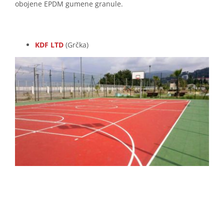
obojene EPDM gumene granule.
KDF LTD
(Grčka)