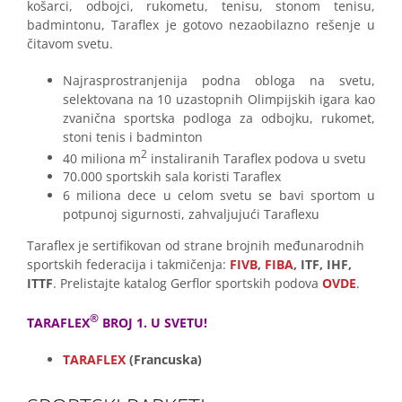
košarci, odbojci, rukometu, tenisu, stonom tenisu,
badmintonu, Taraflex je gotovo nezaobilazno rešenje u
čitavom svetu.
Najrasprostranjenija podna obloga na svetu,
selektovana na 10 uzastopnih Olimpijskih igara kao
zvanična sportska podloga za odbojku, rukomet,
stoni tenis i badminton
2
40 miliona m
instaliranih Taraflex podova u svetu
70.000 sportskih sala koristi Taraflex
6 miliona dece u celom svetu se bavi sportom u
potpunoj sigurnosti, zahvaljujući Taraflexu
Taraflex je sertifikovan od strane brojnih međunarodnih
sportskih federacija i takmičenja:
FIVB
,
FIBA
, ITF, IHF,
ITTF
. Prelistajte katalog Gerflor sportskih podova
OVDE
.
®
TARAFLEX
BROJ 1. U SVETU!
TARAFLEX
(Francuska)