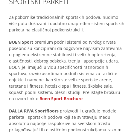
SPORTSKI PARKETI
Za pobornike tradicionalnih sportskih podova, nudimo
više puta dokazani i dodatno unapređen sistem sportskih
parketa na elastičnoj podkonstrukciji.
BOEN
Sport
premium podni sistemi od tvrdog drveta
posebno su koncipirani da odgovore najvišim zahtevima
u pogledu ekstremne stabilnosti i velikih opterećenja,
elastičnosti, dobrog odskoka, trenja i apsorpcije udara.
BOEN je, imajući u vidu specifičnosti raznorodnih
sportova, razvio asortiman podnih sistema za različite
objekte i namene, kao što su: velike sportske arene,
teretane i fitness, hotelski spa i fitness, školske sale,
squash podni sistemi, plesni studiji. Prelistajte brošuru
na ovom linku:
Boen Sport Brochure
DALLA RIVA Sportfloors
proizvodi i ugrađuje modele
parketa i sportskih podova koji se svrstavaju među
apsolutno najbolje raspoložive na svetskom tržištu,
prilagođavajući ih elastičnim podkonstrukcijama raznim