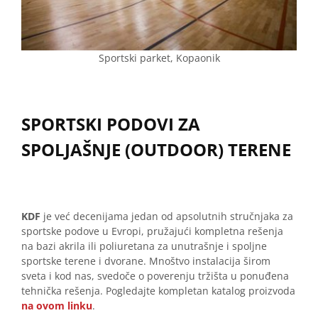
Sportski parket, Kopaonik
SPORTSKI PODOVI ZA
SPOLJAŠNJE (OUTDOOR) TERENE
KDF
je već decenijama jedan od apsolutnih stručnjaka za
sportske podove u Evropi, pružajući kompletna rešenja
na bazi akrila ili poliuretana za unutrašnje i spoljne
sportske terene i dvorane. Mnoštvo instalacija širom
sveta i kod nas, svedoče o poverenju tržišta u ponuđena
tehnička rešenja. Pogledajte kompletan katalog proizvoda
na ovom linku
.