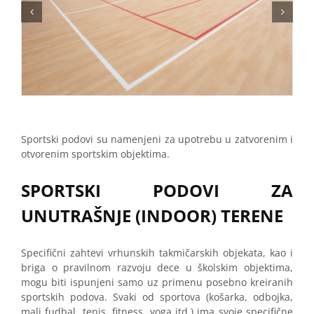
Sportski podovi su namenjeni za upotrebu u zatvorenim i
otvorenim sportskim objektima.
SPORTSKI PODOVI ZA
UNUTRAŠNJE (INDOOR) TERENE
Specifični zahtevi vrhunskih takmičarskih objekata, kao i
briga o pravilnom razvoju dece u školskim objektima,
mogu biti ispunjeni samo uz primenu posebno kreiranih
sportskih podova. Svaki od sportova (košarka, odbojka,
mali fudbal, tenis, fitness, yoga itd.) ima svoje specifične