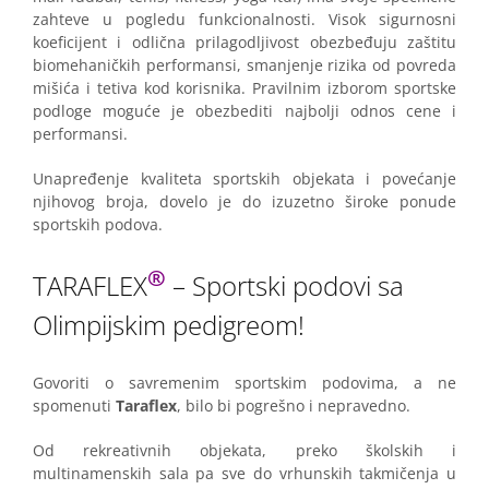
zahteve u pogledu funkcionalnosti. Visok sigurnosni
koeficijent i odlična prilagodljivost obezbeđuju zaštitu
biomehaničkih performansi, smanjenje rizika od povreda
mišića i tetiva kod korisnika. Pravilnim izborom sportske
podloge moguće je obezbediti najbolji odnos cene i
performansi.
Unapređenje kvaliteta sportskih objekata i povećanje
njihovog broja, dovelo je do izuzetno široke ponude
sportskih podova.
®
TARAFLEX
– Sportski podovi sa
Olimpijskim pedigreom!
Govoriti o savremenim sportskim podovima, a ne
spomenuti
Taraflex
, bilo bi pogrešno i nepravedno.
Od rekreativnih objekata, preko školskih i
multinamenskih sala pa sve do vrhunskih takmičenja u