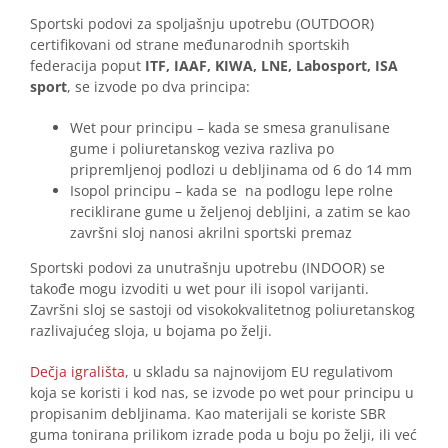
Sportski podovi za spoljašnju upotrebu (OUTDOOR)
certifikovani od strane međunarodnih sportskih
federacija poput
ITF, IAAF, KIWA, LNE, Labosport, ISA
sport
, se izvode po dva principa:
Wet pour principu – kada se smesa granulisane
gume i poliuretanskog veziva razliva po
pripremljenoj podlozi u debljinama od 6 do 14 mm
Isopol principu – kada se na podlogu lepe rolne
reciklirane gume u željenoj debljini, a zatim se kao
završni sloj nanosi akrilni sportski premaz
Sportski podovi za unutrašnju upotrebu (INDOOR) se
takođe mogu izvoditi u wet pour ili isopol varijanti.
Završni sloj se sastoji od visokokvalitetnog poliuretanskog
razlivajućeg sloja, u bojama po želji.
Dečja igrališta
, u skladu sa najnovijom EU regulativom
koja se koristi i kod nas, se izvode po wet pour principu u
propisanim debljinama. Kao materijali se koriste SBR
guma tonirana prilikom izrade poda u boju po želji, ili već