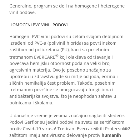
Generalno, program se deli na homogene i heterogene
vinil podove.
HOMOGENI PVC VINIL PODOVI
Homogeni PVC vinil podovi su celom svojom debljinom
izrađeni od PVC-a (polivinil hlorida) sa površinskom
zaštitom od poliuretana (PU), kao i sa posebnim
®
tretmanom EVERCARE
koji olakšava održavanje i
povećava hemijsku otpornost poda na veliki broj
agresivnih materija. Ovo je posebno značajno za
upotrebu u zdravstvu gde su mrlje od joda, eozina i
sličnih hemikalija čest problem. Takođe, posebnim
tretmanom površine se omogućavaju fungicidna i
antibakterijska svojstva, što je neophodan zahtev u
bolnicama i školama.
U današnje vreme je veoma značajno naglasiti sledeće:
Podovi Gerflor su jedini podovi na svetu sa sertifikatom
protiv Covid-19 virusa! Tretirani Evercare® ili Protecsol®2
zaštitom imaju antivirusno delovanje protiv
humanih