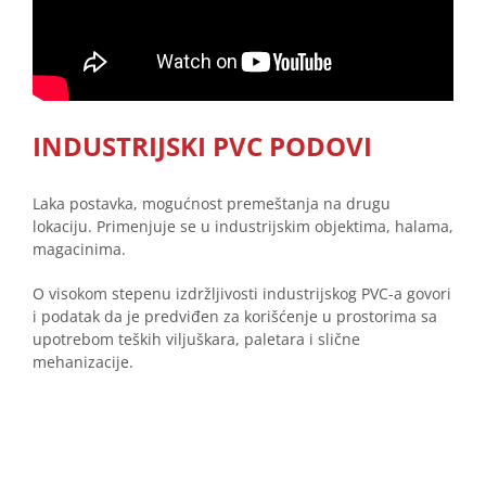
INDUSTRIJSKI PVC PODOVI
Laka postavka, mogućnost premeštanja na drugu
lokaciju. Primenjuje se u industrijskim objektima, halama,
magacinima.
O visokom stepenu izdržljivosti industrijskog PVC-a govori
i podatak da je predviđen za korišćenje u prostorima sa
upotrebom teških viljuškara, paletara i slične
mehanizacije.