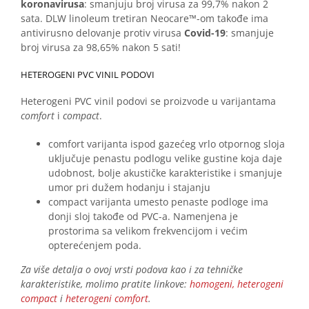
koronavirusa
: smanjuju broj virusa za 99,7% nakon 2
sata. DLW linoleum tretiran Neocare™-om takođe ima
antivirusno delovanje protiv virusa
Covid-19
: smanjuje
broj virusa za 98,65% nakon 5 sati!
HETEROGENI PVC VINIL PODOVI
Heterogeni PVC vinil podovi se proizvode u varijantama
comfort
i
compact
.
comfort varijanta ispod gazećeg vrlo otpornog sloja
uključuje penastu podlogu velike gustine koja daje
udobnost, bolje akustičke karakteristike i smanjuje
umor pri dužem hodanju i stajanju
compact varijanta umesto penaste podloge ima
donji sloj takođe od PVC-a. Namenjena je
prostorima sa velikom frekvencijom i većim
opterećenjem poda.
Za više detalja o ovoj vrsti podova kao i za tehničke
karakteristike, molimo pratite linkove:
homogeni,
heterogeni
compact
i
heterogeni comfort
.