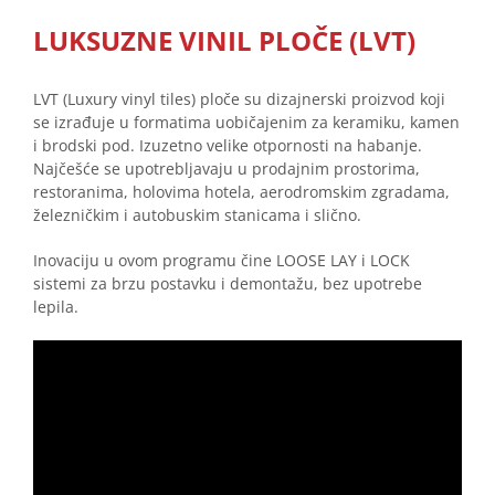
LUKSUZNE VINIL PLOČE (LVT)
LVT (Luxury vinyl tiles) ploče su dizajnerski proizvod koji
se izrađuje u formatima uobičajenim za keramiku, kamen
i brodski pod. Izuzetno velike otpornosti na habanje.
Najčešće se upotrebljavaju u prodajnim prostorima,
restoranima, holovima hotela, aerodromskim zgradama,
železničkim i autobuskim stanicama i slično.
Inovaciju u ovom programu čine LOOSE LAY i LOCK
sistemi za brzu postavku i demontažu, bez upotrebe
lepila.