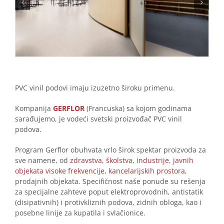
PVC vinil podovi imaju izuzetno široku primenu.
Kompanija
GERFLOR
(Francuska) sa kojom godinama
sarađujemo, je vodeći svetski proizvođač PVC vinil
podova.
Program Gerflor obuhvata vrlo širok spektar proizvoda za
sve namene, od
zdravstva
,
školstva
,
industrije
,
javnih
objekata visoke frekvencije
,
kancelarijskih prostora
,
prodajnih objekata. Specifičnost naše ponude su rešenja
za specijalne zahteve poput elektroprovodnih, antistatik
(disipativnih) i protivkliznih podova, zidnih obloga, kao i
posebne linije za kupatila i svlačionice.