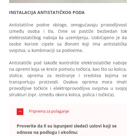
INSTALACIJA ANTISTATIČKOG PODA
Antistatične podne obloge, omogućavaju provodljivost
između osoba i tla, čime se postiže bezbedan tok
elektrostatičkog naboja ka uzemljenju. Uobičajeno je da
osobe koriste cipele sa đonom koji ima antistatička
svojstva, u kombinaciji sa podovima.
Antistatički pod takođe kontroliše elektrostatičke naboje
na opremi koja se kreće pomoću točkića, kao što su kolica,
stolice, oprema za testiranje i sredstva kojima se
transportuju proizvodi. Ovakva oprema mora imati
provodljive točkiće i elektroprovodljiva svojstva u svojoj
strukturi (npr. između okvira kolica, polica i točkića).
Priprema za polaganje
Proverite da li su ispunjeni sledeći uslovi koji se
odnose na podlogu i okolinu: