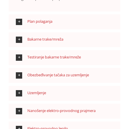
Plan polaganja
Bakarne trake/mreža
Testiranje bakarne trake/mreže
Obezbeđivanje tačaka za uzemljenje
Uzemljenje
Nanošenje elektro-provodnog prajmera
Elektro-provodno lepilo