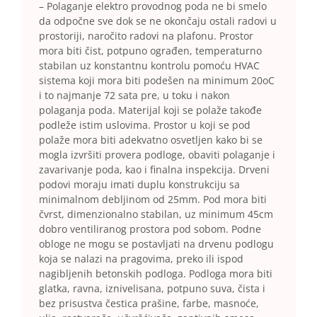
– Polaganje elektro provodnog poda ne bi smelo
da odpočne sve dok se ne okončaju ostali radovi u
prostoriji, naročito radovi na plafonu. Prostor
mora biti čist, potpuno ograđen, temperaturno
stabilan uz konstantnu kontrolu pomoću HVAC
sistema koji mora biti podešen na minimum 20oC
i to najmanje 72 sata pre, u toku i nakon
polaganja poda. Materijal koji se polaže takođe
podleže istim uslovima. Prostor u koji se pod
polaže mora biti adekvatno osvetljen kako bi se
mogla izvršiti provera podloge, obaviti polaganje i
zavarivanje poda, kao i finalna inspekcija. Drveni
podovi moraju imati duplu konstrukciju sa
minimalnom debljinom od 25mm. Pod mora biti
čvrst, dimenzionalno stabilan, uz minimum 45cm
dobro ventiliranog prostora pod sobom. Podne
obloge ne mogu se postavljati na drvenu podlogu
koja se nalazi na pragovima, preko ili ispod
nagibljenih betonskih podloga. Podloga mora biti
glatka, ravna, iznivelisana, potpuno suva, čista i
bez prisustva čestica prašine, farbe, masnoće,