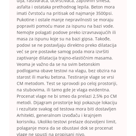
ulja, rastvarača, učvršćivača, zaptivnih smesa,
asfalta i ostataka prethodnog lepila. Beton mora
imati čvrstoću na pritisak od najmanje 3500psi.
Pukotine i ostale manje nepravilnosti se moraju
popraviti pomoću mase za ispunu na bazi vode.
Nemojte polagati podove preko izravnavajućih ili
masa za ispunu koje su na bazi gipsa. Takođe,
podovi se ne postavljaju direktno preko dilatacija
već se pre postavke samog poda mora izvršiti
zaptivanje dilatacija trajno-elastičnim masama.
Veoma je važno da se na svim betonskim
podlogama obave testovi na vlagu, bez obzira na
starost ili marku betona. Testiranje vlage se vrsi
CM metodom. Test se sprovodi po celoj prostoriji,
na stubovima, ili tamo gde je vlaga evidentna.
Procenat vlage ne bi smeo da prelazi 2,5% po CM
metodi. Dijagram prostorije koji pokazuje lokaciju
i rezultate svakog od testova mora biti dostavljen
Arhitekti, generalnom izvođaču i krajnjem
korisniku. Ukoliko testovi prelaze dozvoljeni limit,
polaganje mora da se obustavi dok se procenat
vlage ne spusti na propisani nivo.