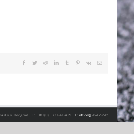
Facebook
Twitter
Reddit
LinkedIn
Tumblr
Pinterest
Vk
Email
vi d.o.o. Beograd | T: +381(0)11/31-41-415 | E:
office@levelo.net