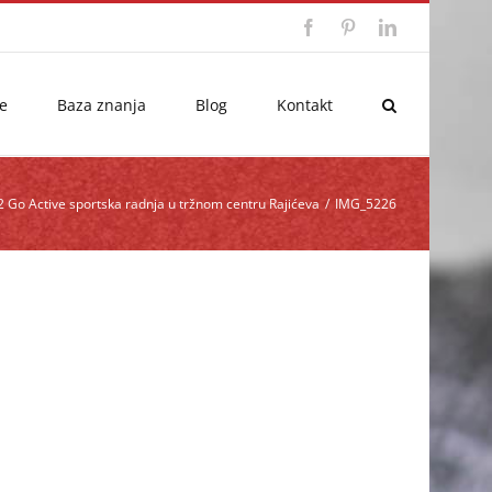
Facebook
Pinterest
LinkedIn
e
Baza znanja
Blog
Kontakt
2 Go Active sportska radnja u tržnom centru Rajićeva
/
IMG_5226