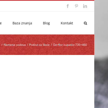
Facebook
Pinterest
LinkedIn
e
Baza znanja
Blog
Kontakt
e
/
Namena podova
/
Podovi za škole
/
Gerflor-kupatilo-736×460