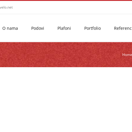
velo.net
O nama
Podovi
Plafoni
Portfolio
Referenc
Hom