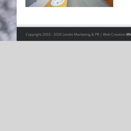
Copyright 2003 -
2026 Levelo Marketing & PR | Web Creation
iW