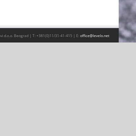
vi d.o.o. Beograd | T: +381(0)11/31-41-415 | E:
office@levelo.net