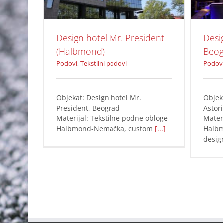
Design hotel Mr. President
Desi
(Halbmond)
Beog
Podovi
,
Tekstilni podovi
Podov
Objekat: Design hotel Mr.
Objek
President, Beograd
Astor
Materijal: Tekstilne podne obloge
Mater
Halbmond-Nemačka, custom
[...]
Halb
desi