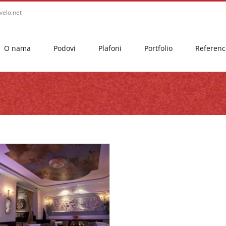
velo.net
O nama
Podovi
Plafoni
Portfolio
Referenc
dizajn hotel
Podovi
Tekstilni podovi