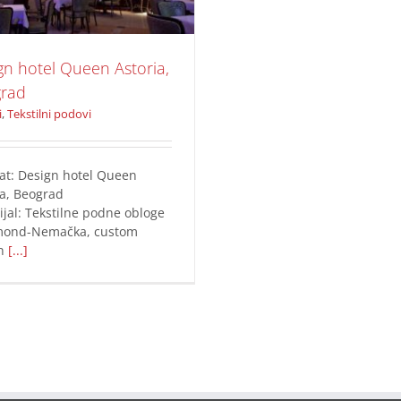
gn hotel Queen Astoria,
rad
i
,
Tekstilni podovi
at: Design hotel Queen
ia, Beograd
ijal: Tekstilne podne obloge
mond-Nemačka, custom
gn
[...]