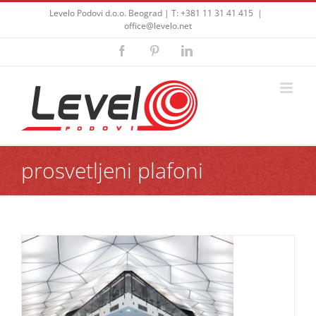
Skip
Levelo Podovi d.o.o. Beograd | T: +381 11 31 41 415
|
to
office@levelo.net
content
Facebook
Pinterest
LinkedIn
prosvetljeni plafoni