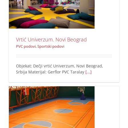
sportski pod
PVC podovi
Sportski podovi
Vrtić Univerzum. Novi Beograd
PVC podovi
,
Sportski podovi
Objekat: Dečji vrtić Univerzum, Novi Beograd,
Srbija Materijal: Gerflor PVC Taralay
[...]
sportski pod
Sportski podovi