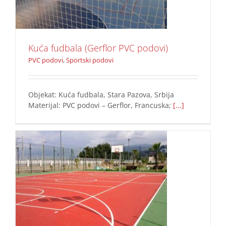
Kuća fudbala (Gerflor PVC podovi)
PVC podovi
,
Sportski podovi
Objekat: Kuća fudbala, Stara Pazova, Srbija
Materijal: PVC podovi – Gerflor, Francuska;
[...]
sportski pod
Podovi
Sportski podovi