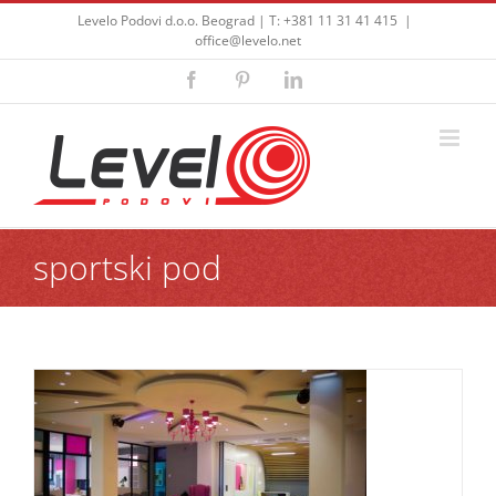
Skip
Levelo Podovi d.o.o. Beograd | T: +381 11 31 41 415
|
to
office@levelo.net
content
Facebook
Pinterest
LinkedIn
sportski pod