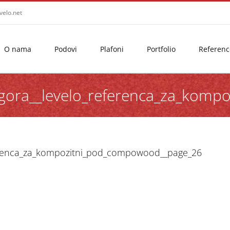
velo.net
O nama
Podovi
Plafoni
Portfolio
Referenc
na_gora__levelo_referenca_za_ko
eferenca_za_kompozitni_pod_compowood__page_26