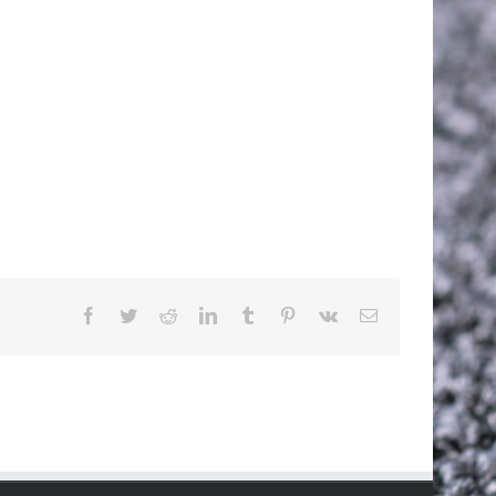
Facebook
Twitter
Reddit
LinkedIn
Tumblr
Pinterest
Vk
Email