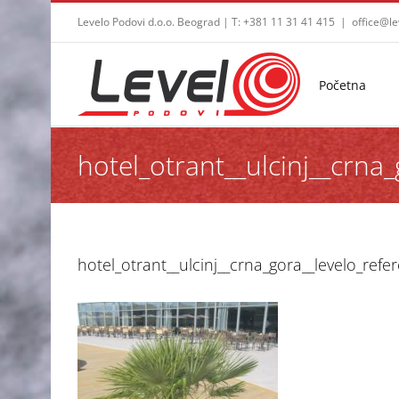
Skip
Levelo Podovi d.o.o. Beograd | T: +381 11 31 41 415
|
office@le
to
content
Početna
hotel_otrant__ulcinj__cr
hotel_otrant__ulcinj__crna_gora__levelo_r