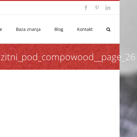
Facebook
Pinterest
LinkedIn
e
Baza znanja
Blog
Kontakt
mpozitni_pod_compowood__page_26