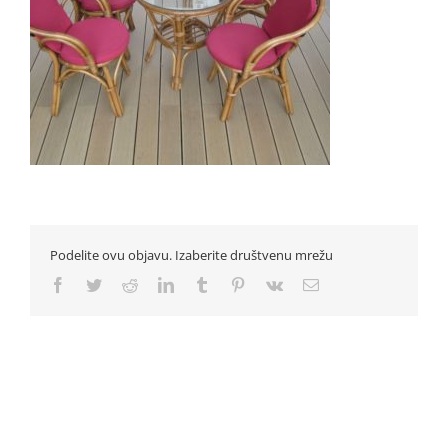
Podelite ovu objavu. Izaberite društvenu mrežu
Facebook
Twitter
Reddit
LinkedIn
Tumblr
Pinterest
Vk
Email