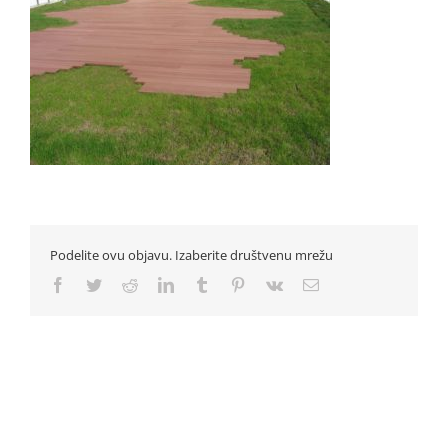
Podelite ovu objavu. Izaberite društvenu mrežu
Facebook
Twitter
Reddit
LinkedIn
Tumblr
Pinterest
Vk
Email