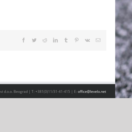
Facebook
Twitter
Reddit
LinkedIn
Tumblr
Pinterest
Vk
Email
vi d.o.o. Beograd | T: +381(0)11/31-41-415 | E:
office@levelo.net