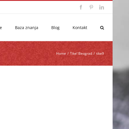
Facebook
Pinterest
LinkedIn
e
Baza znanja
Blog
Kontakt
Home
/
Tike! Beograd
/
tike9