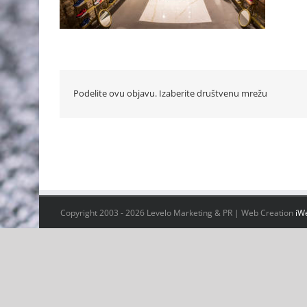
Podelite ovu objavu. Izaberite društvenu mrežu
Copyright 2003 -
2026 Levelo Marketing & PR | Web Creation
iW