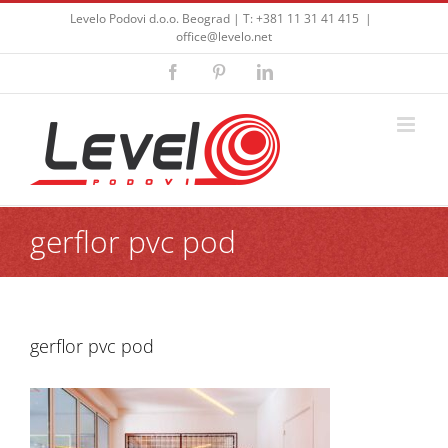
Skip
Levelo Podovi d.o.o. Beograd | T: +381 11 31 41 415
|
to
office@levelo.net
content
Facebook
Pinterest
LinkedIn
gerflor pvc pod
gerflor pvc pod