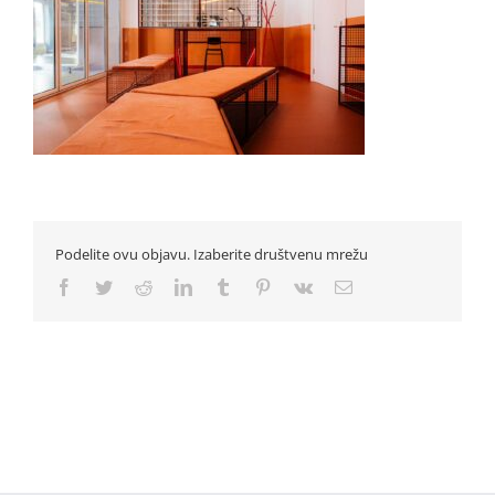
Podelite ovu objavu. Izaberite društvenu mrežu
Facebook
Twitter
Reddit
LinkedIn
Tumblr
Pinterest
Vk
Email