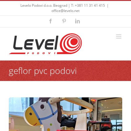
Skip
Levelo Podovi d.o.o. Beograd | T: +381 11 31 41 415
|
to
office@levelo.net
content
Facebook
Pinterest
LinkedIn
geflor pvc podovi