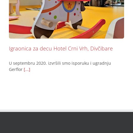
Igraonica za decu Hotel Crni Vrh, Divčibare
Podovi
Igraonica za decu Hotel Crni Vrh, Divčibare
U septembru 2020. izvršili smo isporuku i ugradnju
Gerflor
[...]