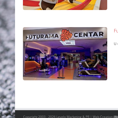
F
U 
Futurama centar, Delta City
Podovi
Copyright 2003 -
2026 Levelo Marketing & PR | Web Creation
iW