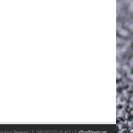
vi d.o.o. Beograd | T: +381(0)11/31-41-415 | E:
office@levelo.net