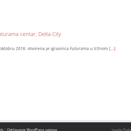
uturama centar, Delta City
oktobru 2018. otvorena je igraonica Futurama u tržnom
[...]
eb
|
Održavanje WordPress sajtova
Levelo Podo