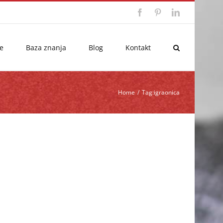
Facebook
Pinterest
LinkedIn
e
Baza znanja
Blog
Kontakt
Home
/
Tag:
igraonica