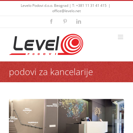
Skip
Levelo Podovi d.o.o. Beograd | T: +381 11 31 41 415
|
to
office@levelo.net
content
Facebook
Pinterest
LinkedIn
podovi za kancelarije