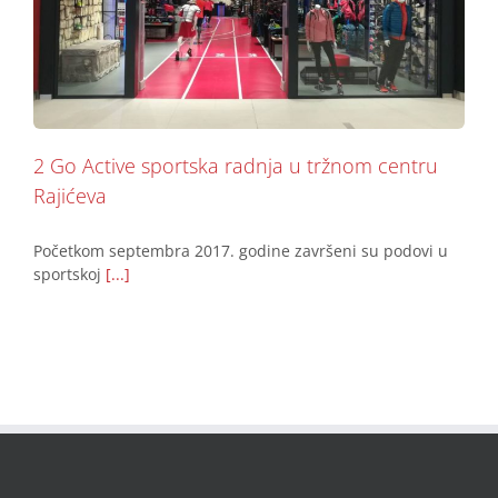
2 Go Active sportska radnja u tržnom centru Rajićeva
Podovi
2 Go Active sportska radnja u tržnom centru
Rajićeva
Početkom septembra 2017. godine završeni su podovi u
sportskoj
[...]