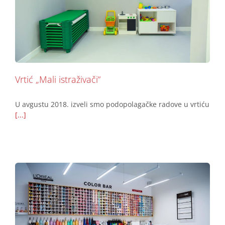
Vrtić „Mali istraživači“
Podovi
Vrtić „Mali istraživači“
U avgustu 2018. izveli smo podopolagačke radove u vrtiću
[...]