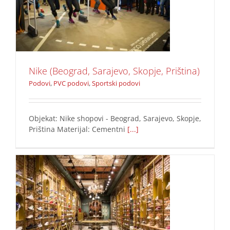
cementni pod
Podovi
PVC podovi
Sportski podovi
Nike (Beograd, Sarajevo, Skopje, Priština)
Podovi
,
PVC podovi
,
Sportski podovi
Objekat: Nike shopovi - Beograd, Sarajevo, Skopje,
Priština Materijal: Cementni
[...]
cementni pod
Podovi
PVC podovi
Sportski podovi