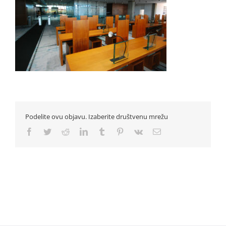
Podelite ovu objavu. Izaberite društvenu mrežu
Facebook
Twitter
Reddit
LinkedIn
Tumblr
Pinterest
Vk
Email